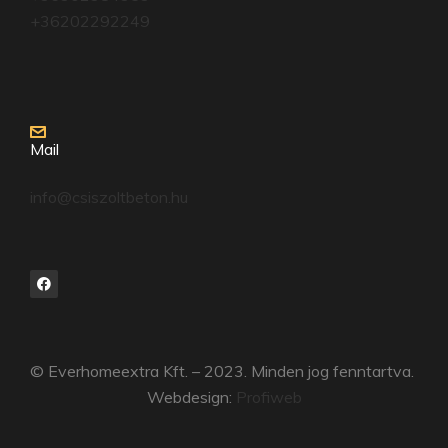
+36202292249
Mail
info@csiszoltbeton.hu
© Everhomeextra Kft. – 2023. Minden jog fenntartva.
Webdesign:
Profiweb