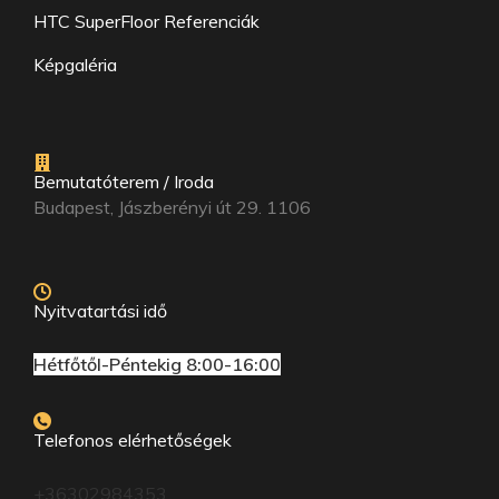
HTC SuperFloor Referenciák
Képgaléria
Bemutatóterem / Iroda
Budapest, Jászberényi út 29. 1106
Nyitvatartási idő
Hétfőtől-Péntekig 8:00-16:00
Telefonos elérhetőségek
+36302984353