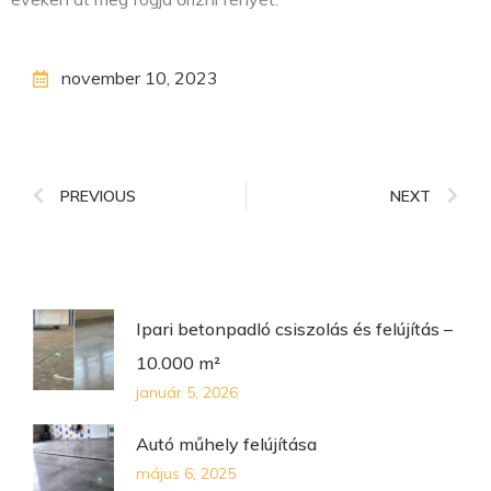
november 10, 2023
PREVIOUS
NEXT
Ipari betonpadló csiszolás és felújítás –
10.000 m²
január 5, 2026
Autó műhely felújítása
május 6, 2025