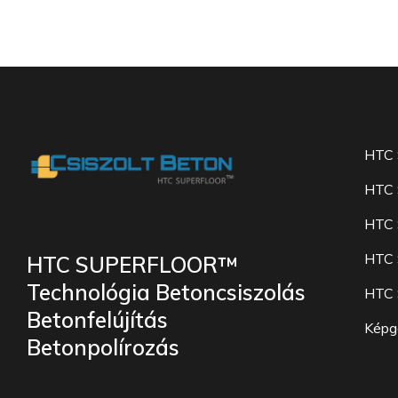
HTC 
HTC 
HTC S
HTC 
HTC SUPERFLOOR™
Technológia Betoncsiszolás
HTC 
Betonfelújítás
Képga
Betonpolírozás