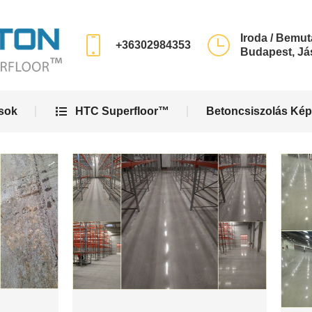
ások
HTC Superfloor™
Betoncsiszolás Kép
Iroda / Bemut
+36302984353
Budapest, Jás
ások
HTC Superfloor™
Betoncsiszolás Kép