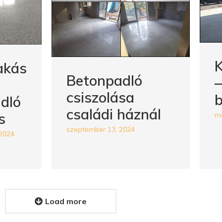
akás
Betonpadló
–
csiszolása
b
dló
családi háznál
s
má
szeptember 13, 2024
2024
Load more