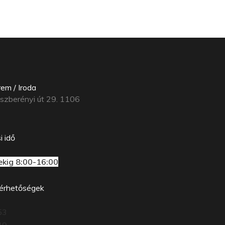
em / Iroda
ászberényi út 29. 1106
i idő
ekig 8:00-16:00
lérhetőségek
53
49