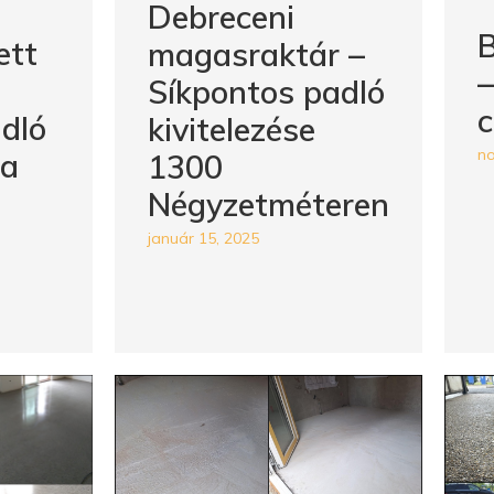
Debreceni
B
ett
magasraktár –
Síkpontos padló
c
dló
kivitelezése
no
sa
1300
Négyzetméteren
január 15, 2025