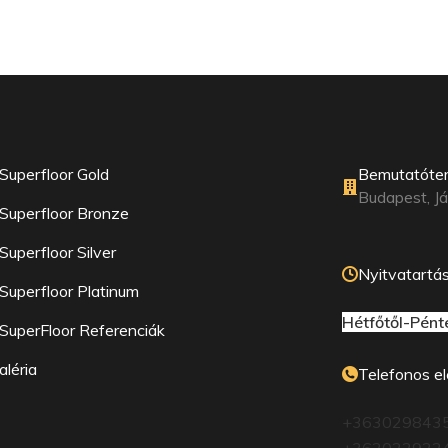
Superfloor Gold
Bemutatóter
Budapest, J
Superfloor Bronze
uperfloor Silver
Nyitvatartás
Superfloor Platinum
Hétfőtől-Pént
SuperFloor Referenciák
léria
Telefonos e
+363029843
+362022922