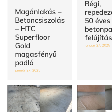
Régi,
Magánlakás –
repedez
Betoncsiszolás
50 éves
– HTC
betonpa
Superfloor
felújítá
Gold
január 27, 2025
magasfényű
padló
január 27, 2025