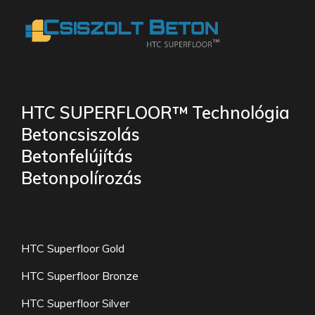
HTC SUPERFLOOR™ Technológia
Betoncsiszolás
Betonfelújítás
Betonpolírozás
HTC Superfloor Gold
HTC Superfloor Bronze
HTC Superfloor Silver