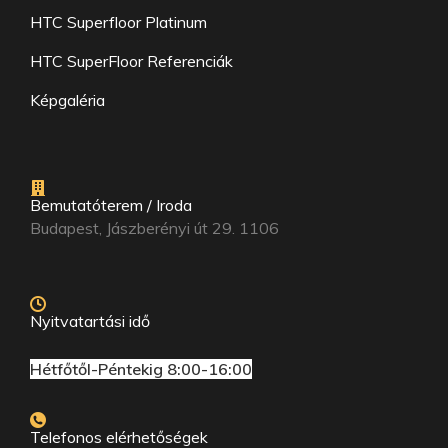
HTC Superfloor Platinum
HTC SuperFloor Referenciák
Képgaléria
Bemutatóterem / Iroda
Budapest, Jászberényi út 29. 1106
Nyitvatartási idő
Hétfőtől-Péntekig 8:00-16:00
Telefonos elérhetőségek