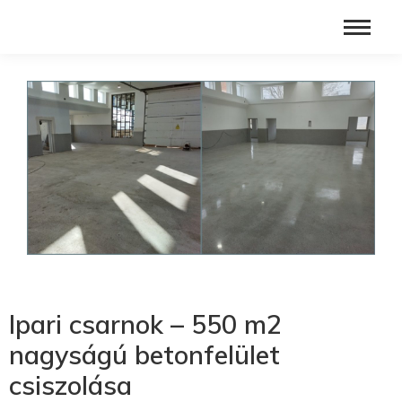
Ipari csarnok – 550 m2
nagyságú betonfelület
csiszolása