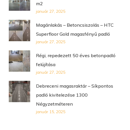
m2
január 27, 2025
Magánlakás – Betoncsiszolás – HTC
Superfloor Gold magasfényű padló
január 27, 2025
Régi, repedezett 50 éves betonpadló
felújítása
január 27, 2025
Debreceni magasraktár – Síkpontos
padló kivitelezése 1300
Négyzetméteren
január 15, 2025