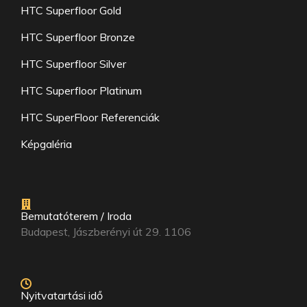
HTC Superfloor Gold
HTC Superfloor Bronze
HTC Superfloor Silver
HTC Superfloor Platinum
HTC SuperFloor Referenciák
Képgaléria
Bemutatóterem / Iroda
Budapest, Jászberényi út 29. 1106
Nyitvatartási idő