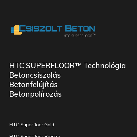
HTC SUPERFLOOR™ Technológia
Betoncsiszolás
Betonfelújítás
Betonpolírozás
HTC Superfloor Gold
HTC Superfloor Bronze