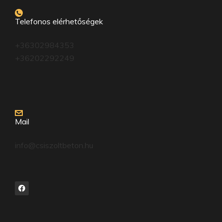
Telefonos elérhetőségek
+36302984353
+36202292249
Mail
info@csiszoltbeton.hu