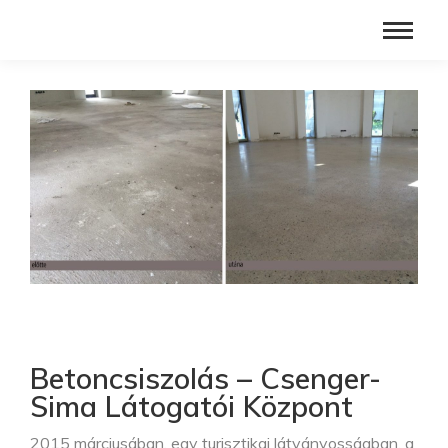
Betoncsiszolás – Csenger-
Sima Látogatói Központ
2015 márciusában, egy turisztikai látványosságban, a