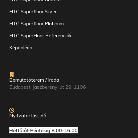
HTC Superfloor Silver
HTC Superfloor Platinum
HTC SuperFloor Referenciák
Képgaléria
Bemutatóterem / Iroda
Budapest, Jászberényi út 29. 1106
Nyitvatartási idő
Hétfőtől-Péntekig 8:00-16:00