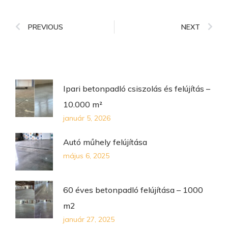
PREVIOUS
NEXT
Ipari betonpadló csiszolás és felújítás –
10.000 m²
január 5, 2026
Autó műhely felújítása
május 6, 2025
60 éves betonpadló felújítása – 1000
m2
január 27, 2025