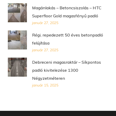
Magánlakás – Betoncsiszolás – HTC
Superfloor Gold magasfényű padló
január 27, 2025
Régi, repedezett 50 éves betonpadló
felújítása
január 27, 2025
Debreceni magasraktár – Síkpontos
padló kivitelezése 1300
Négyzetméteren
január 15, 2025